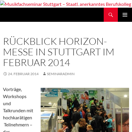
Zum
Inhalt
Suchen
Musikfachseminar Stuttgart – Staatl. anerkanntes Berufskolleg
springen
PRIMÄR
MENÜ
RÜCKBLICK HORIZON-
MESSE IN STUTTGART IM
FEBRUAR 2014
24. FEBRUAR 2014
SEMINARADMIN
Vorträge,
Workshops
und
Talkrunden mit
hochkarätigen
Teilnehmern –
das