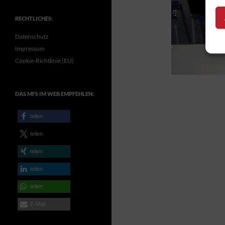
RECHTLICHES:
Datenschutz
Impressum
Cookie-Richtlinie (EU)
DAS MFS IM WEB EMPFEHLEN:
teilen
teilen
teilen
teilen
teilen
E-Mail