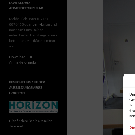
DOWNLOAD
ANMELDEFORMULAR:
Melde Dich unter (0711)
8876483 oder
per Mail
an und
mache mit uns Deinen
individuellen Beratungstermin
bei uns am Musikfachseminar
aus!
Download PDF
Anmeldeformular
BESUCHE UNS AUF DER
AUSBILDUNGSMESSE
HORIZON:
Um 
Ger
Tec
die
kön
Hier finden Sie die aktuellen
Termine!
Die