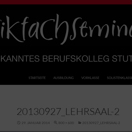
rufskolleg
STARTSEITE
AUSBILDUNG
VORKLASSE
SOLISTENKLASS
20130927_LEHRSAAL-2
29. JANUAR 2014
800 × 600
20130927_LEHRSAAL-2