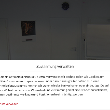
Zustimmung verwalten
dir ein optimales Erlebnis zu bieten, verwenden wir Technologien wie Cookies, um
äteinformationen zu speichern und/oder darauf zuzugreifen. Wenn du diesen
hnologien zustimmst, können wir Daten wie das Surfverhalten oder eindeutige IDs auf
ser Website verarbeiten. Wenn du deine Zustimmung nicht erteilst oder zurückziehst,
nen bestimmte Merkmale und Funktionen beeinträchtigt werden.
nste verwalten