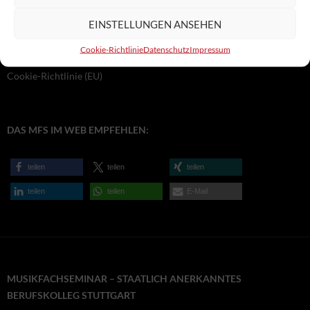
EINSTELLUNGEN ANSEHEN
Datenschutz
Cookie-Richtlinie
Datenschutz
Impressum
Impressum
Cookie-Richtlinie (EU)
DAS MFS IM WEB EMPFEHLEN:
teilen
teilen
teilen
teilen
teilen
E-Mail
MUSIKFACHSEMINAR – STAATLICH ANERKANNTES
BERUFSKOLLEG STUTTGART