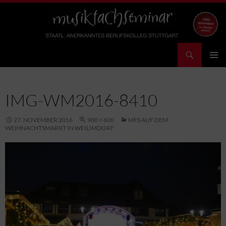
Zum
Inhalt
springen
Suchen
Musikfachseminar Stuttgart – Staatl. anerkanntes Berufskolleg
PRIMÄR
MENÜ
IMG-WM2016-8410
27. NOVEMBER 2016
900 × 600
MFS AUF DEM
WEIHNACHTSMARKT IN WEILIMDORF