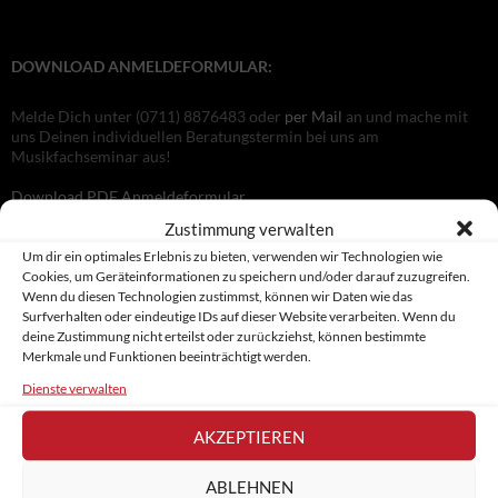
DOWNLOAD ANMELDEFORMULAR:
Melde Dich unter (0711) 8876483 oder
per Mail
an und mache mit
uns Deinen individuellen Beratungstermin bei uns am
Musikfachseminar aus!
Download PDF Anmeldeformular
Zustimmung verwalten
Um dir ein optimales Erlebnis zu bieten, verwenden wir Technologien wie
BESUCHE UNS AUF DER AUSBILDUNGSMESSE HORIZON:
Cookies, um Geräteinformationen zu speichern und/oder darauf zuzugreifen.
Wenn du diesen Technologien zustimmst, können wir Daten wie das
Surfverhalten oder eindeutige IDs auf dieser Website verarbeiten. Wenn du
deine Zustimmung nicht erteilst oder zurückziehst, können bestimmte
Merkmale und Funktionen beeinträchtigt werden.
Dienste verwalten
Hier finden Sie die aktuellen Termine!
AKZEPTIEREN
RECHTLICHES:
ABLEHNEN