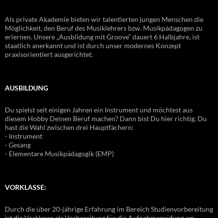
Als private Akademie bieten wir talentierten jungen Menschen die
Möglichkeit, den Beruf des Musiklehrers bzw. Musikpädagogen zu
erlernen. Unsere „Ausbildung mit Groove“ dauert 6 Halbjahre, ist
staatlich anerkannt und ist durch unser modernes Konzept
praxisorientiert ausgerichtet.
AUSBILDUNG
Du spielst seit einigen Jahren ein Instrument und möchtest aus
diesem Hobby Deinen Beruf machen? Dann bist Du hier richtig. Du
hast die Wahl zwischen drei Hauptfächern:
- Instrument
- Gesang
- Elementare Musikpädagogik (EMP)
VORKLASSE:
Durch die über 20-jährige Erfahrung im Bereich Studienvorbereitung
ist die Vorklasse als Vorbereitung für die Aufnahmeprüfung am