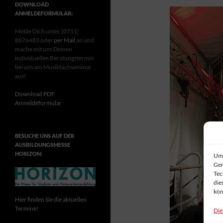
DOWNLOAD
ANMELDEFORMULAR:
Melde Dich unter (0711)
8876483 oder
per Mail
an und
mache mit uns Deinen
individuellen Beratungstermin
bei uns am Musikfachseminar
aus!
Download PDF
Anmeldeformular
BESUCHE UNS AUF DER
AUSBILDUNGSMESSE
HORIZON:
Um 
Ger
Tec
die
kön
Hier finden Sie die aktuellen
Termine!
Die