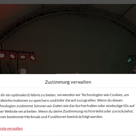
Zustimmung verwalten
dir ein optimales Erlebnis zu bieten, verwenden wir Technologien wie Cookies, um
äteinformationen zu speichern und/oder darauf zuzugreifen. Wenn du diesen
hnologien zustimmst, können wir Daten wie das Surfverhalten oder eindeutige IDs auf
ser Website verarbeiten. Wenn du deine Zustimmung nicht erteilst oder zurückziehst,
nen bestimmte Merkmale und Funktionen beeinträchtigt werden.
nste verwalten