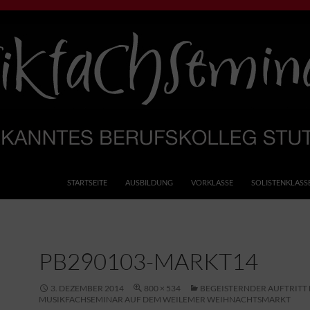
rufskolleg
STARTSEITE
AUSBILDUNG
VORKLASSE
SOLISTENKLASS
PB290103-MARKT14
3. DEZEMBER 2014
800 × 534
BEGEISTERNDER AUFTRITT 
MUSIKFACHSEMINAR AUF DEM WEILEMER WEIHNACHTSMARKT